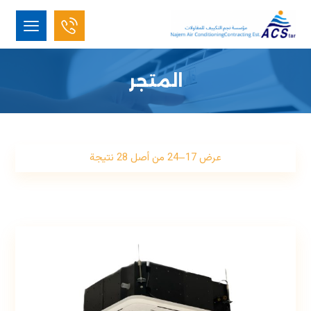
المتجر
عرض 17–24 من أصل 28 نتيجة