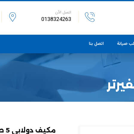
اتصل الآن
0138324263
ب صيانة
اتصل بنا
مكيف دولابي 5 طن انفيرتر