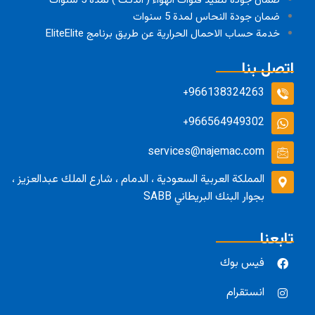
ضمان جودة تنفيذ قنوات الهواء ( الدكت ) لمدة 5 سنوات
ضمان جودة النحاس لمدة 5 سنوات
خدمة حساب الاحمال الحرارية عن طريق برنامج EliteElite
اتصل بنا
966138324263+
966564949302+
services@najemac.com
المملكة العربية السعودية ، الدمام ، شارع الملك عبدالعزيز ،
بجوار البنك البريطاني SABB
تابعنا
فيس بوك
انستقرام