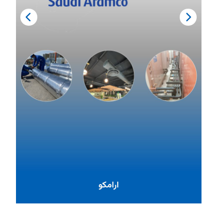
ارامكو