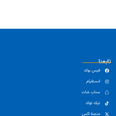
تابعنا
فيس بوك
انستقرام
سناب شات
تيك توك
منصة اكس