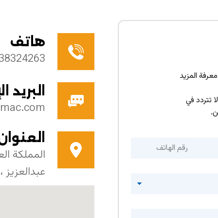
هاتف
38324263
معرفة المزيد
البريد ال
 تتردد في
jemac.com
ن.
العنوان
المملكة الع
عبدالعزيز ، ب