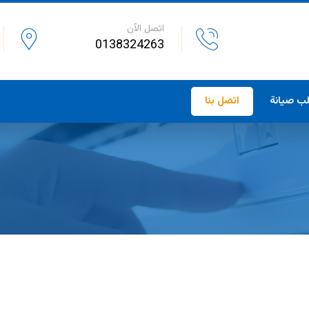
اتصل الآن
0138324263
ب صيانة
اتصل بنا