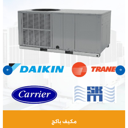
مكيف باكج