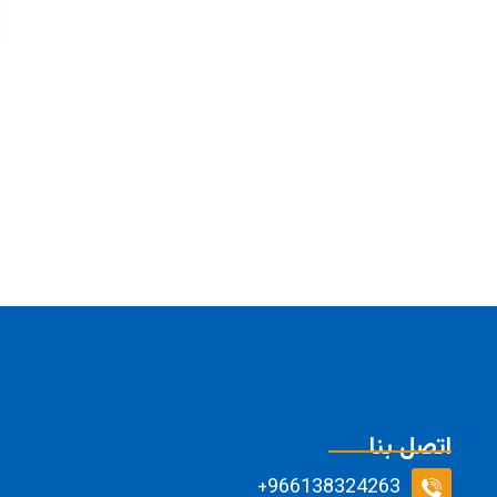
اتصل بنا
966138324263+